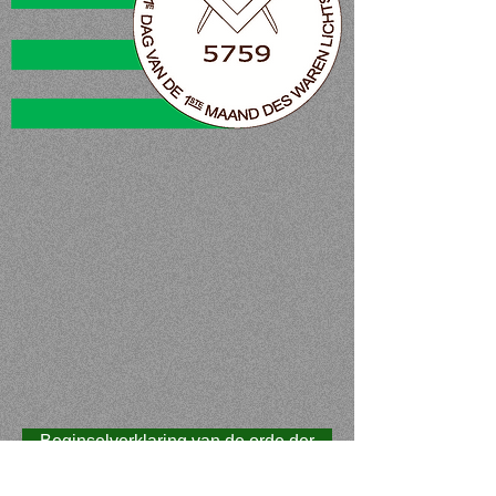
Beginselverklaring van de orde der
Vrijmetselaren